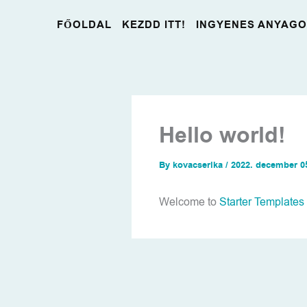
Skip
FŐOLDAL
KEZDD ITT!
INGYENES ANYAG
to
content
Hello world!
By
kovacserika
/
2022. december 0
Welcome to
Starter Templates