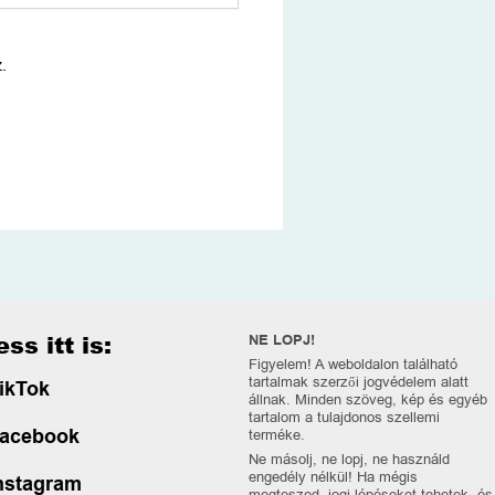
.
ss itt is:
NE LOPJ!
Figyelem! A weboldalon található
tartalmak szerzői jogvédelem alatt
ikTok
állnak. Minden szöveg, kép és egyéb
tartalom a tulajdonos szellemi
acebook
terméke.
Ne másolj, ne lopj, ne használd
engedély nélkül! Ha mégis
nstagram
megteszed, jogi lépéseket tehetek, és