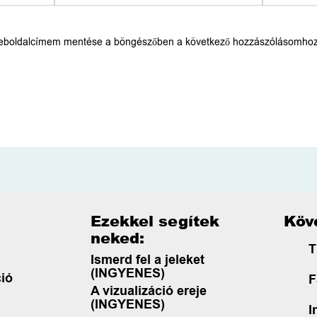
weboldalcímem mentése a böngészőben a következő hozzászólásomhoz
Ezekkel segítek
Köve
neked:
T
Ismerd fel a jeleket
(INGYENES)
ió
F
A vizualizáció ereje
(INGYENES)
I