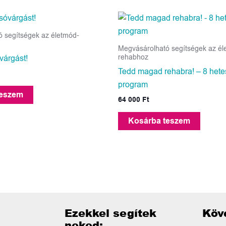
 segítségek az életmód-
Megvásárolható segítségek az él
rehabhoz
várgást!
Tedd magad rehabra! – 8 hete
program
teszem
64 000
Ft
Kosárba teszem
Ezekkel segítek
Köve
neked: