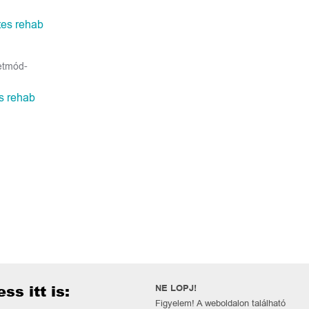
etmód-
s rehab
ss itt is:
NE LOPJ!
Figyelem! A weboldalon található