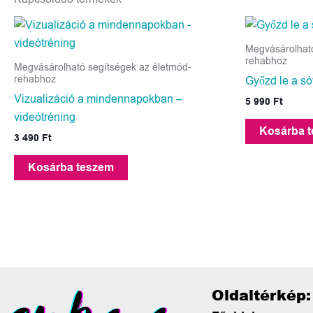
Megvásárolható
rehabhoz
Megvásárolható segítségek az életmód-
rehabhoz
Győzd le a só
Vizualizáció a mindennapokban –
5 990
Ft
videótréning
Kosárba 
3 490
Ft
Kosárba teszem
Oldaltérkép: