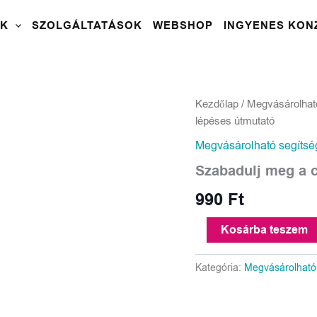
OK
SZOLGÁLTATÁSOK
WEBSHOP
INGYENES KON
Szabadulj
Kezdőlap
/
Megvásárolhat
meg
lépéses útmutató
a
cukortól!
Megvásárolható segítsé
7
Szabadulj meg a c
lépéses
útmutató
990
Ft
mennyiség
Kosárba teszem
Kategória:
Megvásárolható